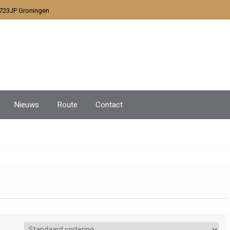
9723JP Groningen
Nieuws
Route
Contact