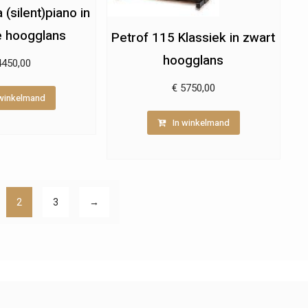
 (silent)piano in
 hoogglans
Petrof 115 Klassiek in zwart
hoogglans
450,00
€
5750,00
 winkelmand
In winkelmand
2
3
→