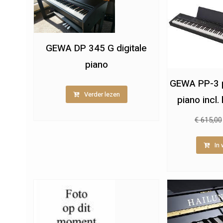
GEWA DP 345 G digitale
piano
GEWA PP-3 p
Verder lezen
piano incl
€
615,00
In