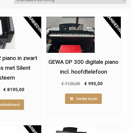
AANBIEDING!
AANBIEDING!
 piano in zwart
GEWA DP 300 digitale piano
s met Silent
incl. hoofdtelefoon
steem
Oorspronkelijke
Huidige
€
1120,00
€
995,00
Oorspronkelijke
Huidige
€
8195,00
prijs
prijs
prijs
prijs
Verder lezen
was:
is:
 winkelmand
was:
is:
€ 1120,00.
€ 995,00.
€ 8595,00.
€ 8195,00.