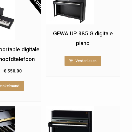
AANBIEDING!
GEWA UP 385 G digitale
piano
ortable digitale
. hoofdtelefoon
Verder lezen
Oorspronkelijke
Huidige
€
550,00
prijs
prijs
 winkelmand
was:
is:
€ 615,00.
€ 550,00.