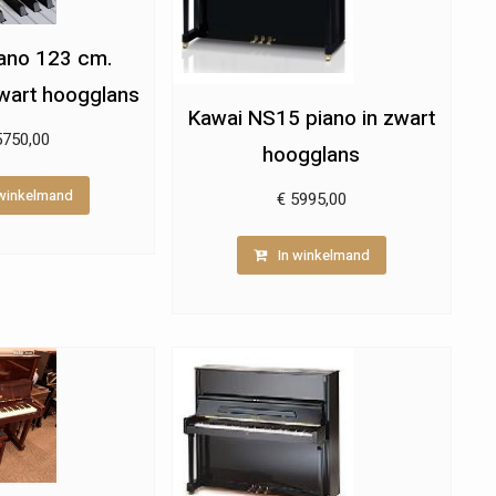
iano 123 cm.
zwart hoogglans
Kawai NS15 piano in zwart
750,00
hoogglans
 winkelmand
€
5995,00
In winkelmand