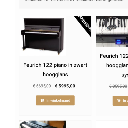
AANBIEDING!
Feurich 122
Feurich 122 piano in zwart
hoogglan
hoogglans
sy
Oorspronkelijke
Huidige
€
6695,00
€
5995,00
€
8595,00
prijs
prijs
In winkelmand
was:
is:
In
€ 6695,00.
€ 5995,00.