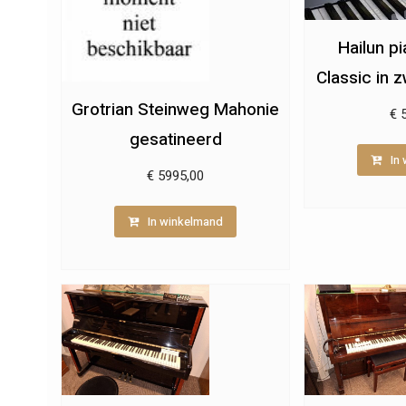
Hailun p
Classic in 
Grotrian Steinweg Mahonie
€
5
gesatineerd
In
€
5995,00
In winkelmand