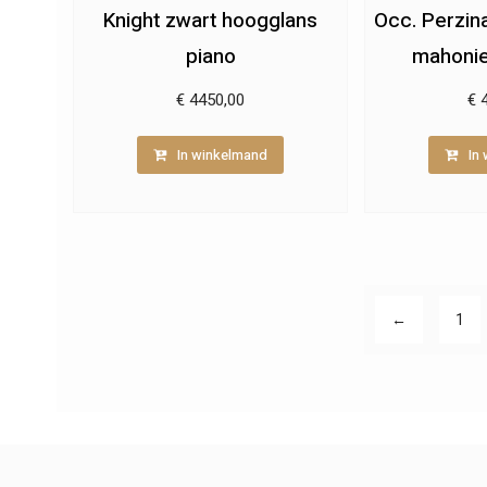
Knight zwart hoogglans
Occ. Perzina
piano
mahonie
€
4450,00
€
4
In winkelmand
In
←
1