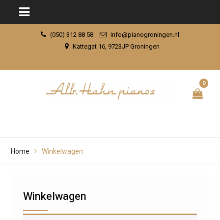
Skip
(050) 312 88 58
info@pianogroningen.nl
to
Kattegat 16, 9723JP Groningen
content
0
Home
Winkelwagen
Winkelwagen