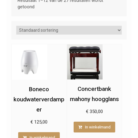
Resultaat 1–12 van de 27 resultaten wordt
getoond
Concertbank
Boneco
mahony hoogglans
koudwaterverdamp
er
€
350,00
€
125,00
In winkelmand
In winkelmand