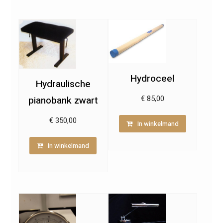
Hydroceel
Hydraulische
pianobank zwart
€
85,00
€
350,00
In winkelmand
In winkelmand