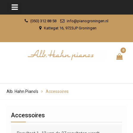
Skip
(050) 312 88 58
info@pianogroningen.nl
to
Kattegat 16, 9723JP Groningen
content
0
Alb. Hahn Piano’s
Accessoires
Accessoires