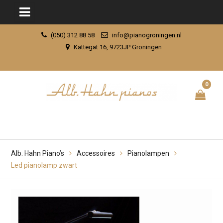
Skip
(050) 312 88 58
info@pianogroningen.nl
to
Kattegat 16, 9723JP Groningen
content
0
Alb. Hahn Piano’s
Accessoires
Pianolampen
Led pianolamp zwart