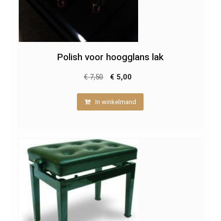
Polish voor hoogglans lak
Oorspronkelijke
Huidige
€
7,50
€
5,00
prijs
prijs
In winkelmand
was:
is:
€ 7,50.
€ 5,00.