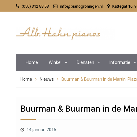
Skip
(050) 312 88 58
info@pianogroningen.nl
Kattegat 16, 
to
content
Home
Winkel
Diensten
Informatie
Home
Nieuws
Buurman & Buurman in de Martini Plaz
Buurman & Buurman in de Mart
14 januari 2015