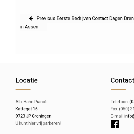
Bericht
Previous
Previous
Eerste Bedrijven Contact Dagen Dren
navigatie
post:
in Assen
Locatie
Contac
Alb. Hahn Piano's
Telefoon:
(0
Kattegat 16
Fax: (050) 3
9723 JP Groningen
E-mail:
info
U kunt hier vrij parkeren!