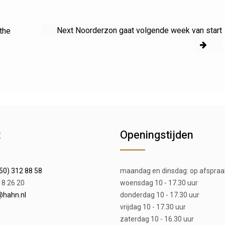
Next
Next
Noorderzon gaat volgende week van start
the
post:
t
Openingstijden
50) 312 88 58
maandag en dinsdag: op afspraa
18 26 20
woensdag 10 - 17.30 uur
@hahn.nl
donderdag 10 - 17.30 uur
vrijdag 10 - 17.30 uur
zaterdag 10 - 16.30 uur