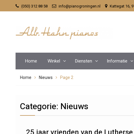
Skip
(050) 312 88 58
info@pianogroningen.nl
Kattegat 16, 
to
content
Home
Winkel
Diensten
Informatie
Home
Nieuws
Page 2
Categorie:
Nieuws
25 jaar vrienden van de Lutherse